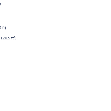
s
 ft)
,128.5 ft²)