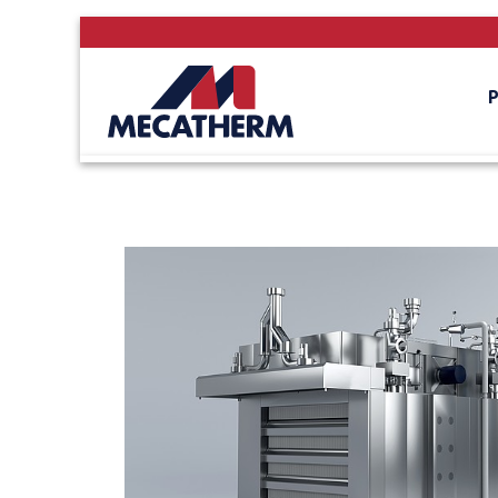
Accueil
›
Solutions
›
FTM