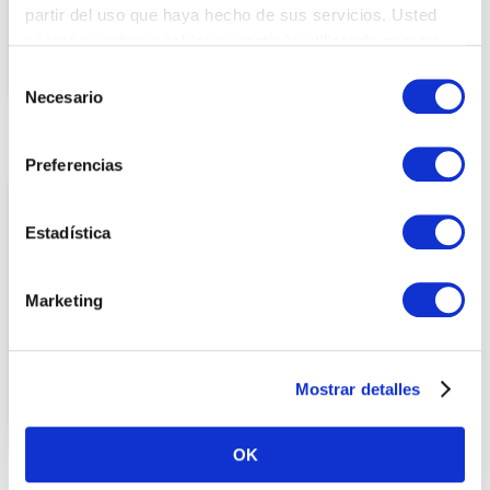
partir del uso que haya hecho de sus servicios. Usted
acepta nuestras cookies si continúa utilizando nuestro
FLAN
FOCACCIA
sitio web.
S
Necesario
e
l
e
Preferencias
c
c
i
Estadística
ó
n
Marketing
d
e
c
BASES PARA TARTA
GOUGÈRE
Mostrar detalles
o
n
s
OK
e