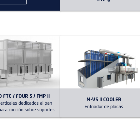
EYE‑Q
FTC / FOUR S / FMP II
M-VS II COOLER
erticales dedicados al pan
Enfriador de placas
 para cocción sobre soportes