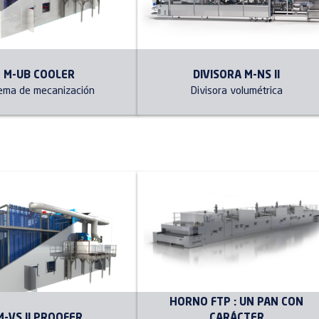
M-UB COOLER
DIVISORA M-NS II
tema de mecanización
Divisora volumétrica
HORNO FTP : UN PAN CON
M-VS II PROOFER
CARÁCTER