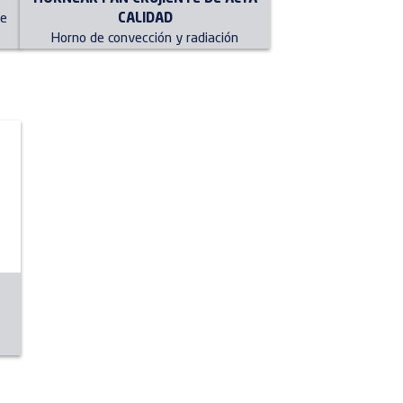
CALIDAD
re
Horno de convección y radiación