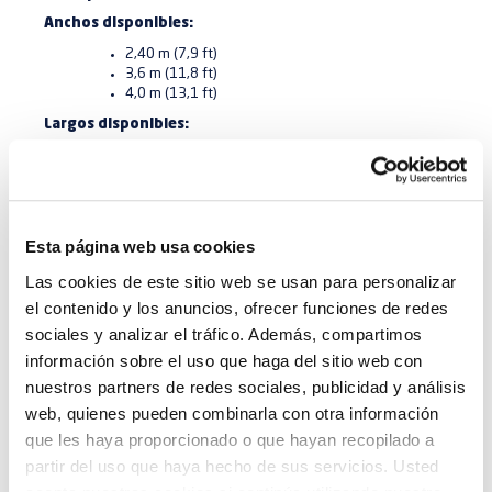
Anchos disponibles:
2,40 m (7,9 ft)
3,6 m (11,8 ft)
4,0 m (13,1 ft)
Largos disponibles:
De 14 m (46 ft) a 47 m (154,3 ft)
Superficie de cocción:
De 33,6 m² (361,2 sqft) a 188 m² (2 021 sqft)
DESCARGA EL FOLLETO
Esta página web usa cookies
Las cookies de este sitio web se usan para personalizar
el contenido y los anuncios, ofrecer funciones de redes
sociales y analizar el tráfico. Además, compartimos
información sobre el uso que haga del sitio web con
nuestros partners de redes sociales, publicidad y análisis
web, quienes pueden combinarla con otra información
que les haya proporcionado o que hayan recopilado a
partir del uso que haya hecho de sus servicios. Usted