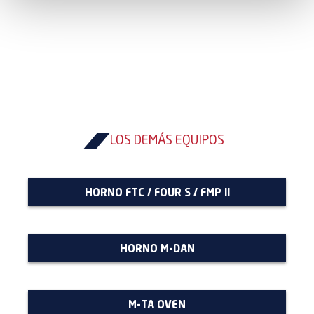
i
m
i
e
n
t
o
LOS DEMÁS EQUIPOS
HORNO FTC / FOUR S / FMP II
HORNO M-DAN
M-TA OVEN