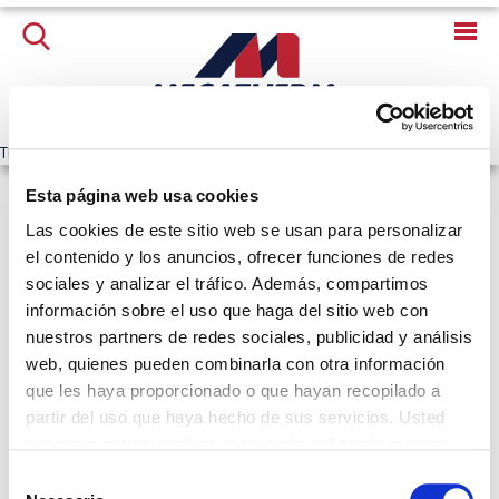
The news record is not available anymore.
Esta página web usa cookies
MECATHERM MAKES YOUR INDUSTRIAL BAKERY
Las cookies de este sitio web se usan para personalizar
SIMPLER.
el contenido y los anuncios, ofrecer funciones de redes
MECATHERM diseña, fabrica e instala equipos y líneas de producción
sociales y analizar el tráfico. Además, compartimos
automáticos para el sector de la panadería, repostería y pastelería
información sobre el uso que haga del sitio web con
industrial en todo el mundo. Un savoir-faire único que le invitamos a
nuestros partners de redes sociales, publicidad y análisis
descubrir.
web, quienes pueden combinarla con otra información
que les haya proporcionado o que hayan recopilado a
CONTÁCTENOS
partir del uso que haya hecho de sus servicios. Usted
acepta nuestras cookies si continúa utilizando nuestro
sitio web.
SUSCRÍBASE A NUESTRA NEWSLETTER
S