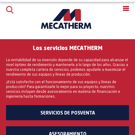
Los servicios MECATHERM
La rentabilidad de su inversión depende de su capacidad para alcanzar el
nivel óptimo de rendimiento y mantenerlo a lo largo de los años. Gracias a
nuestra completa cartera de servicios, podemos ayudarle a maximizar el
rendimiento de sus equipos y líneas de producción.
¿Está satisfecho con el funcionamiento de sus equipos y líneas de
producción? Para garantizarle lo mejor para su proyecto, nuestros
servicios incluyen desde asesoramiento en materia de financiación e
ingeniería hasta formaciones.
SERVICIOS DE POSVENTA
ASESORAMIENTO