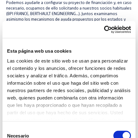
Podemos ayudarle a configurar su proyecto de financiación y, en caso
necesario, ocuparnos de ello solicitando a nuestros socios habituales
(BPI FRANCE, BERTHAULT ENGINEERING...). Juntos examinamos
asimismo los mecanismos de ayuda propuestos por los estados y
los organismos internacionales.
Esta página web usa cookies
Las cookies de este sitio web se usan para personalizar
el contenido y los anuncios, ofrecer funciones de redes
sociales y analizar el tráfico. Además, compartimos
información sobre el uso que haga del sitio web con
nuestros partners de redes sociales, publicidad y análisis
web, quienes pueden combinarla con otra información
que les haya proporcionado o que hayan recopilado a
partir del uso que haya hecho de sus servicios. Usted
acepta nuestras cookies si continúa utilizando nuestro
sitio web.
S
Necesario
e