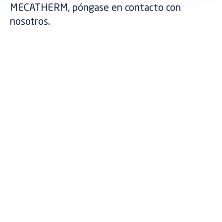
i
MECATHERM, póngase en contacto con
e
nosotros.
n
t
o