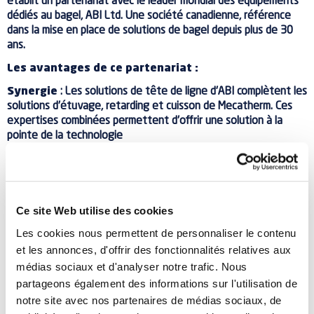
établit un partenariat avec le leader mondial des équipements
dédiés au bagel, ABI Ltd. Une société canadienne, référence
dans la mise en place de solutions de bagel depuis plus de 30
ans.
Les avantages de ce partenariat :
Synergie
: Les solutions de tête de ligne d'ABI complètent les
solutions d'étuvage, retarding et cuisson de Mecatherm. Ces
expertises combinées permettent d'offrir une solution à la
pointe de la technologie
Fiabilité
: Un partenariat déjà prouvé sur plusieurs lignes
installées conjointement à travers le monde
Ce site Web utilise des cookies
Succès
: Les dizaines d'années d'expérience et de savoirs-
Les cookies nous permettent de personnaliser le contenu
faire des deux parteanires garantissent un produit parfait pour
et les annonces, d'offrir des fonctionnalités relatives aux
les consommateurs
médias sociaux et d'analyser notre trafic. Nous
partageons également des informations sur l'utilisation de
* Au sein de l'Europe, Asie, Australie, Amérique Latine, Moyen Orient et
notre site avec nos partenaires de médias sociaux, de
Afrique