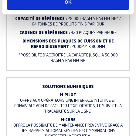
OK
e
SURFACE AU SOL :
1800 M² (HORS PACKAGING) – 90M X
20M
n
CAPACITÉ DE RÉFÉRENCE :
28 000 BAGELS PAR HEURE* /
t
64 TONNES DE PRODUITS FINIS PAR JOUR
e
CADENCE DE RÉFÉRENCE :
320 PLAQUES PAR HEURE
m
DIMENSIONS DES PLAQUES DE CUISSON ET DE
e
REFROIDISSEMENT
: 2000MM X 800MM
n
*POSSIBILITÉ D'ACCROÎTRE LA CAPACITÉ JUSQU'À 56 000
t
BAGELS PAR HEURE
SOLUTIONS NUMERIQUES
M-PILOT
OFFRE AUX OPÉRATEURS UNE INTERFACE INTUITIVE ET
CONVIVIALE AFIN DE FACILITER L'EXPLOITATION, LE SUIVI ET LA
TRACABILITÉ SUR LA LIGNE.
M-CARE
OFFRE LA POSSIBILITE DE MAINTENANCE PREVENTIVE GRACE A
DES RAPPELS AUTOMATISES DES RECOMMANDATIONS